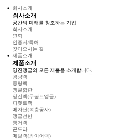
회사소개
회사소개
공간의 미래를 창조하는 기업
회사소개
연혁
인증서/특허
찾아오시는 길
제품소개
제품소개
영진앵글의 모든 제품을 소개합니다.
경량랙
중량랙
앵글합판
영진랙(무볼트앵글)
파렛트랙
메자닌(복층공사)
앵글선반
행거랙
곤도라
메탈랙(와이어랙)