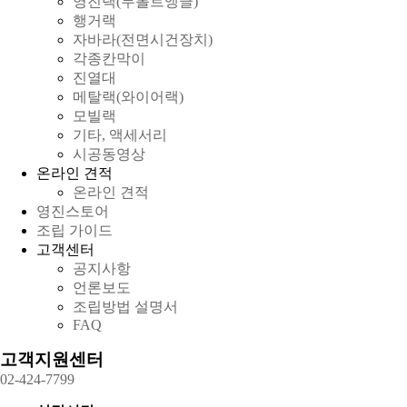
영진랙(무볼트앵글)
행거랙
자바라(전면시건장치)
각종칸막이
진열대
메탈랙(와이어랙)
모빌랙
기타, 액세서리
시공동영상
온라인 견적
온라인 견적
영진스토어
조립 가이드
고객센터
공지사항
언론보도
조립방법 설명서
FAQ
고객지원센터
02-424-7799