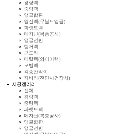
경량랙
중량랙
앵글합판
영진랙(무볼트앵글)
파렛트랙
메자닌(복층공사)
앵글선반
행거랙
곤도라
메탈랙(와이어랙)
모빌랙
각종칸막이
자바라(전면시건장치)
시공갤러리
전체
경량랙
중량랙
파렛트랙
메자닌(복층공사)
앵글합판
앵글선반