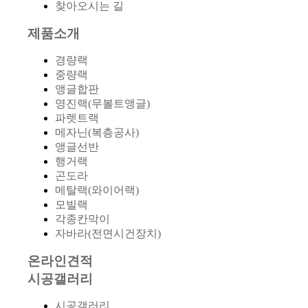
찾아오시는 길
제품소개
경량랙
중량랙
앵글합판
영진랙(무볼트앵글)
파렛트랙
메자닌(복층공사)
앵글선반
행거랙
곤도라
메탈랙(와이어랙)
모빌랙
각종칸막이
자바라(전면시건장치)
온라인견적
시공갤러리
시공갤러리