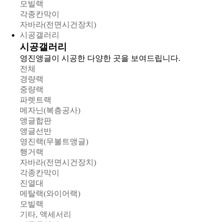
모빌랙
각종칸막이
자바라(전면시건장치)
시공갤러리
시공갤러리
영진앵글이 시공한 다양한 곳을 보여드립니다.
전체
경량랙
중량랙
파렛트랙
메자닌(복층공사)
앵글합판
앵글선반
영진랙(무볼트앵글)
행거랙
자바라(전면시건장치)
각종칸막이
진열대
메탈랙(와이어랙)
모빌랙
기타, 액세서리