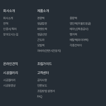
회사소개
제품소개
회사소개
경량랙
중량랙
연혁
앵글합판
영진랙(무볼트앵글)
인증서/특허
파렛트랙
메자닌(복층공사)
찾아오시는 길
앵글선반
행거랙
곤도라
메탈랙(와이어랙)
모빌랙
각종칸막이
자바라(전면시건장치)
온라인견적
조립가이드
시공갤러리
고객센터
시공갤러리
공지사항
시공동영상
언론보도
조립방법 설명서
FAQ