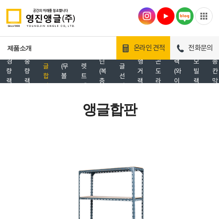
영
메
메
진
온라인 견적
전화문의
제품소개
자
탈
각
앵
랙
파
앵
경
중
닌
행
곤
랙
모
종
글
(무
렛
글
량
량
(복
거
도
(와
빌
칸
합
볼
트
선
랙
랙
층
랙
라
이
랙
막
판
트
랙
반
공
어
이
앵
사)
랙)
글)
앵글합판